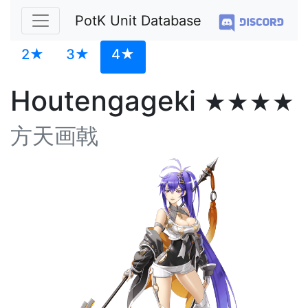
PotK Unit Database
2★
3★
4★
Houtengageki
★★★★
方天画戟