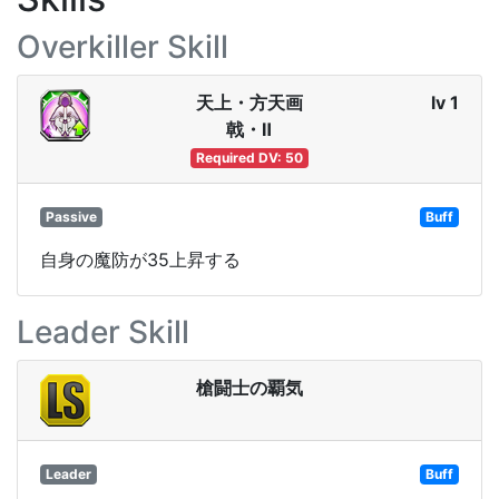
Overkiller Skill
天上・方天画
lv 1
戟・Ⅱ
Required DV: 50
Passive
Buff
自身の魔防が35上昇する
Leader Skill
槍闘士の覇気
Leader
Buff