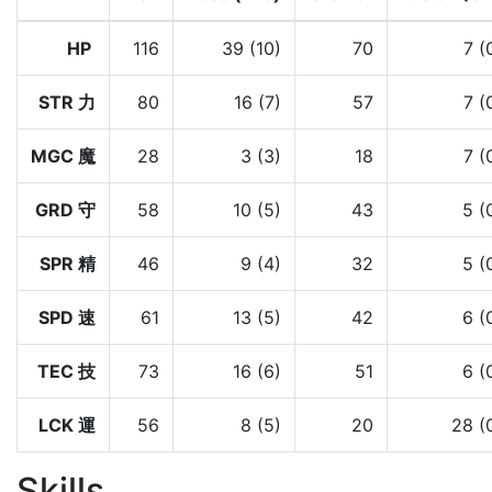
HP
116
39 (10)
70
7 (
STR 力
80
16 (7)
57
7 (
MGC 魔
28
3 (3)
18
7 (
GRD 守
58
10 (5)
43
5 (
SPR 精
46
9 (4)
32
5 (
SPD 速
61
13 (5)
42
6 (
TEC 技
73
16 (6)
51
6 (
LCK 運
56
8 (5)
20
28 (
Skills