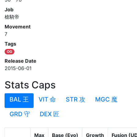
Job
槍騎帝
Movement
7
Tags
OG
Release Date
2015-06-01
Stats Caps
BAL 王
VIT 命
STR 攻
MGC 魔
GRD 守
DEX 匠
Max
Base (Evo)
Growth
Fusion (U