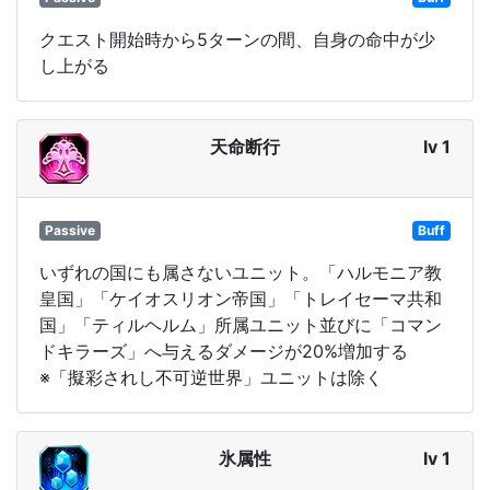
クエスト開始時から5ターンの間、自身の命中が少
し上がる
天命断行
lv 1
Passive
Buff
いずれの国にも属さないユニット。「ハルモニア教
皇国」「ケイオスリオン帝国」「トレイセーマ共和
国」「ティルヘルム」所属ユニット並びに「コマン
ドキラーズ」へ与えるダメージが20%増加する
※「擬彩されし不可逆世界」ユニットは除く
氷属性
lv 1