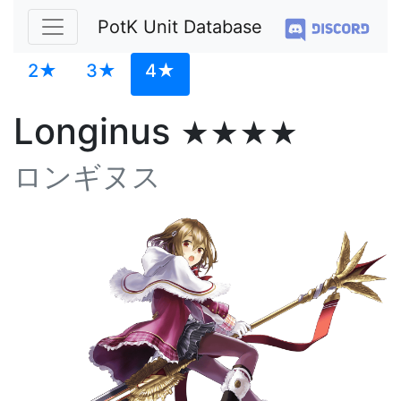
PotK Unit Database
2★
3★
4★
Longinus
★★★★
ロンギヌス