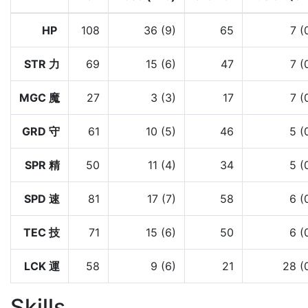
HP
108
36 (9)
65
7 (
STR 力
69
15 (6)
47
7 (
MGC 魔
27
3 (3)
17
7 (
GRD 守
61
10 (5)
46
5 (
SPR 精
50
11 (4)
34
5 (
SPD 速
81
17 (7)
58
6 (
TEC 技
71
15 (6)
50
6 (
LCK 運
58
9 (6)
21
28 (
Skills