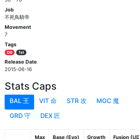
Job
不死鳥騎帝
Movement
7
Tags
OG
1st
Release Date
2015-06-16
Stats Caps
BAL 王
VIT 命
STR 攻
MGC 魔
GRD 守
DEX 匠
Max
Base (Evo)
Growth
Fusion (U