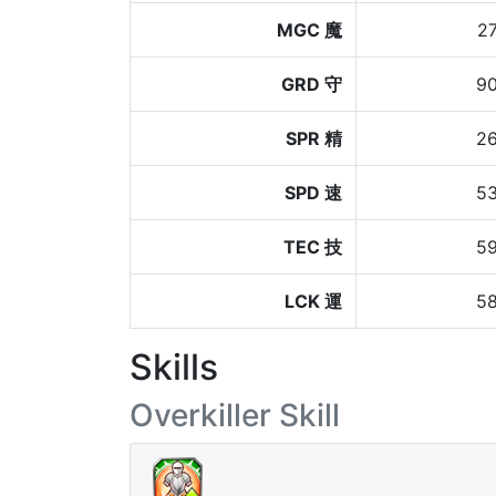
MGC 魔
2
GRD 守
9
SPR 精
2
SPD 速
5
TEC 技
5
LCK 運
5
Skills
Overkiller Skill