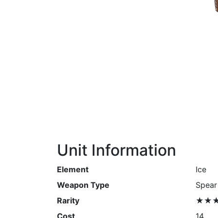
Unit Information
Element
Ice
Weapon Type
Spear
Rarity
★★
Cost
14