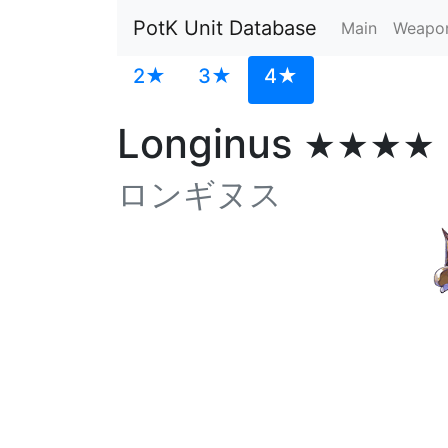
PotK Unit Database
Main
Weapo
2★
3★
4★
Longinus
★★★★
ロンギヌス