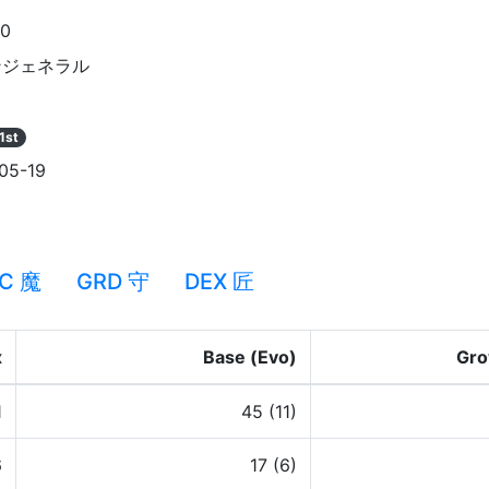
70
ンジェネラル
1st
05-19
C 魔
GRD 守
DEX 匠
x
Base (Evo)
Gro
1
45 (11)
6
17 (6)