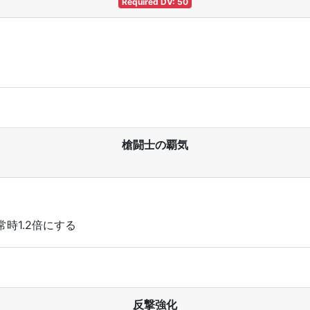
Required DV: 50
槍闘士の覇気
時1.2倍にする
反撃強化