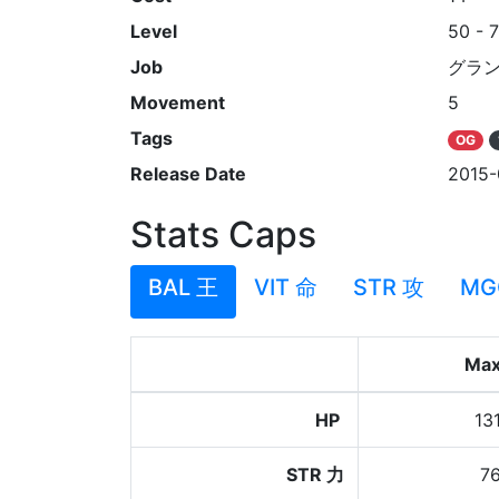
Level
50 - 
Job
グラ
Movement
5
Tags
OG
Release Date
2015-
Stats Caps
BAL 王
VIT 命
STR 攻
MG
Ma
HP
13
STR 力
7