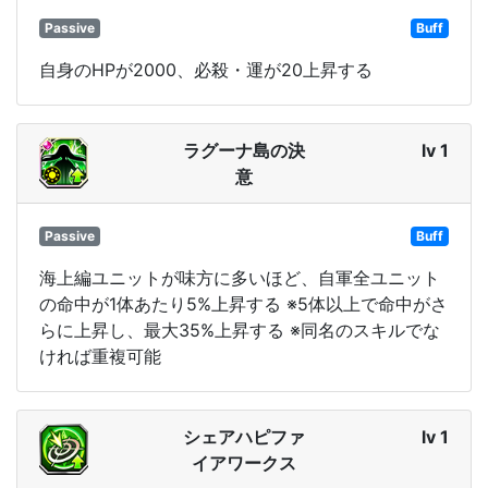
Passive
Buff
自身のHPが2000、必殺・運が20上昇する
ラグーナ島の決
lv 1
意
Passive
Buff
海上編ユニットが味方に多いほど、自軍全ユニット
の命中が1体あたり5%上昇する ※5体以上で命中がさ
らに上昇し、最大35%上昇する ※同名のスキルでな
ければ重複可能
シェアハピファ
lv 1
イアワークス