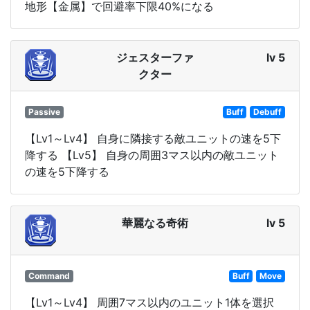
地形【金属】で回避率下限40%になる
ジェスターファ
lv 5
クター
Passive
Buff
Debuff
【Lv1～Lv4】 自身に隣接する敵ユニットの速を5下
降する 【Lv5】 自身の周囲3マス以内の敵ユニット
の速を5下降する
華麗なる奇術
lv 5
Command
Buff
Move
【Lv1～Lv4】 周囲7マス以内のユニット1体を選択