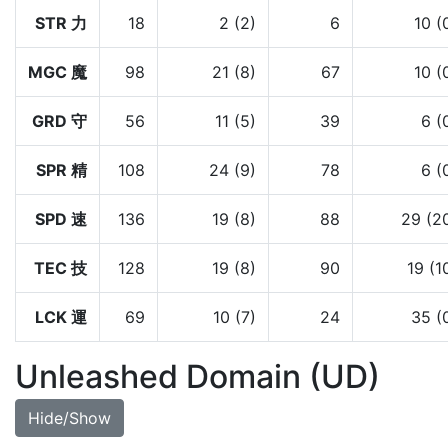
STR 力
18
2 (2)
6
10 (
MGC 魔
98
21 (8)
67
10 (
GRD 守
56
11 (5)
39
6 (
SPR 精
108
24 (9)
78
6 (
SPD 速
136
19 (8)
88
29 (2
TEC 技
128
19 (8)
90
19 (1
LCK 運
69
10 (7)
24
35 (
Unleashed Domain (UD)
Hide/Show