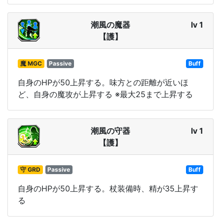
潮風の魔器
lv 1
【護】
魔 MGC
Passive
Buff
自身のHPが50上昇する。味方との距離が近いほ
ど、自身の魔攻が上昇する ※最大25まで上昇する
潮風の守器
lv 1
【護】
守 GRD
Passive
Buff
自身のHPが50上昇する。杖装備時、精が35上昇す
る