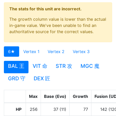
The stats for this unit are incorrect.
The growth column value is lower than the actual
in-game value. We've been unable to find an
authoritative source for the correct values.
6★
Vertex 1
Vertex 2
Vertex 3
BAL 王
VIT 命
STR 攻
MGC 魔
GRD 守
DEX 匠
Max
Base (Evo)
Growth
Fusion (U
HP
256
37 (11)
77
142 (12