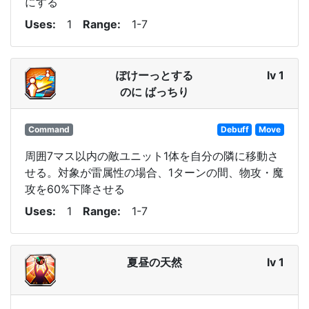
にする
Uses
1
Range
1-7
ぽけーっとする
lv 1
のに ばっちり
Command
Debuff
Move
周囲7マス以内の敵ユニット1体を自分の隣に移動さ
せる。対象が雷属性の場合、1ターンの間、物攻・魔
攻を60%下降させる
Uses
1
Range
1-7
夏昼の天然
lv 1