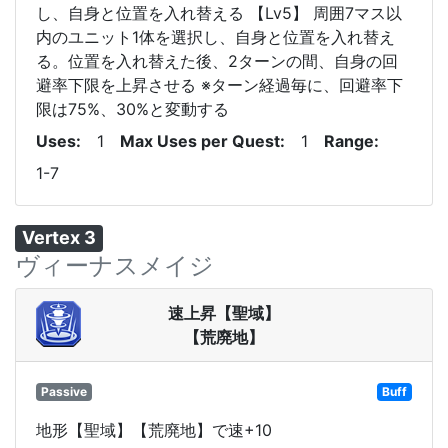
し、自身と位置を入れ替える 【Lv5】 周囲7マス以
内のユニット1体を選択し、自身と位置を入れ替え
る。位置を入れ替えた後、2ターンの間、自身の回
避率下限を上昇させる ※ターン経過毎に、回避率下
限は75%、30%と変動する
Uses
1
Max Uses per Quest
1
Range
1-7
Vertex 3
ヴィーナスメイジ
速上昇【聖域】
【荒廃地】
Passive
Buff
地形【聖域】【荒廃地】で速+10