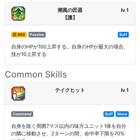
潮風の匠器
lv 1
【護】
匠 DEX
Passive
Buff
自身のHPが100上昇する。自身のHPが最大の場合、
技が10上昇する
Common Skills
テイクヒット
lv 1
Command
Buff
Move
自身を除く周囲7マス以内の味方ユニット1体を自分
の隣に移動させ、2ターンの間、命中率下限を70%