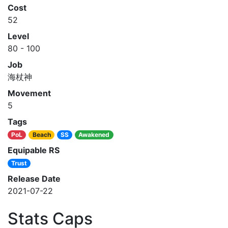
Cost
52
Level
80 - 100
Job
海杖神
Movement
5
Tags
PoL
Beach
SS
Awakened
Equipable RS
Trust
Release Date
2021-07-22
Stats Caps