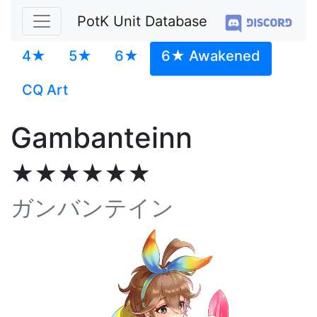
PotK Unit Database
4★
5★
6★
6★ Awakened
CQ Art
Gambanteinn
★★★★★★
ガンバンテイン