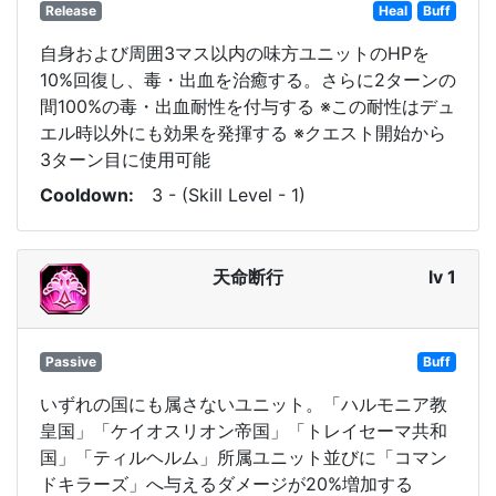
Release
Heal
Buff
自身および周囲3マス以内の味方ユニットのHPを
10%回復し、毒・出血を治癒する。さらに2ターンの
間100%の毒・出血耐性を付与する ※この耐性はデュ
エル時以外にも効果を発揮する ※クエスト開始から
3ターン目に使用可能
Cooldown
3 - (Skill Level - 1)
天命断行
lv 1
Passive
Buff
いずれの国にも属さないユニット。「ハルモニア教
皇国」「ケイオスリオン帝国」「トレイセーマ共和
国」「ティルヘルム」所属ユニット並びに「コマン
ドキラーズ」へ与えるダメージが20%増加する