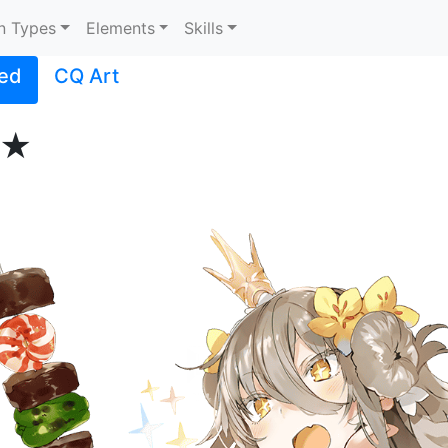
n Types
Elements
Skills
ed
CQ Art
★