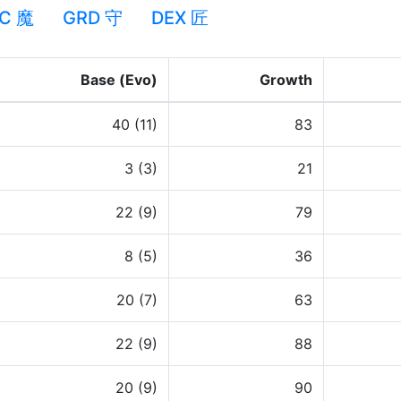
C 魔
GRD 守
DEX 匠
Base (Evo)
Growth
40 (11)
83
3 (3)
21
22 (9)
79
8 (5)
36
20 (7)
63
22 (9)
88
20 (9)
90