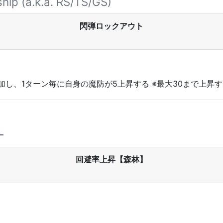
hip (a.k.a. RS/TS/GS)
閃弾ロックアウト
加し、1ターン毎に自身の魔防が5上昇する ※最大30まで上昇す
ー
回避率上昇【森林】