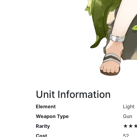
Unit Information
Element
Light
Weapon Type
Gun
Rarity
★★
Cost
52