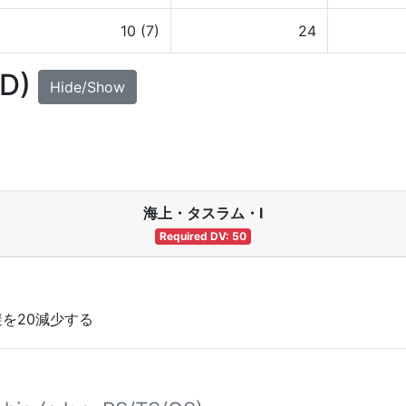
10 (7)
24
UD)
Hide/Show
海上・タスラム・Ⅰ
Required DV: 50
を20減少する