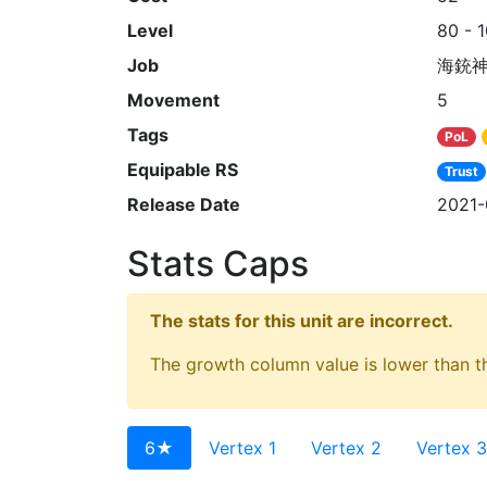
Level
80 - 
Job
海銃
Movement
5
Tags
PoL
Equipable RS
Trust
Release Date
2021-
Stats Caps
The stats for this unit are incorrect.
The growth column value is lower than th
6★
Vertex 1
Vertex 2
Vertex 3