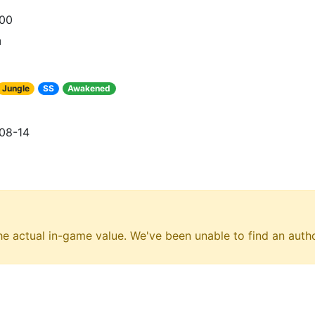
100
神
Jungle
SS
Awakened
08-14
e actual in-game value. We've been unable to find an author