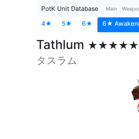
PotK Unit Database
Main
Weapo
4★
5★
6★
6★ Awaken
Tathlum
★★★★★
タスラム