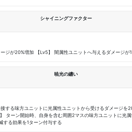
シャイニングファクター
メージが20%増加 【Lv5】 闇属性ユニットへ与えるダメージが1
暁光の纏い
よび隣接する味方ユニットに光属性ユニットから受けるダメージを
v5】 ターン開始時、自身を含む周囲2マスの味方ユニットに光
減する効果を1ターン付与する