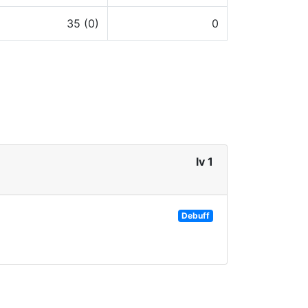
35 (0)
0
lv 1
Debuff