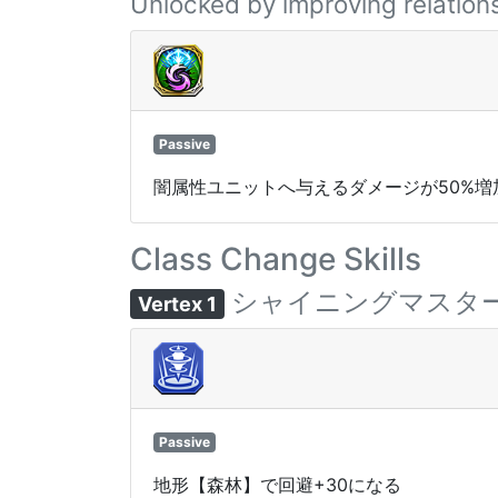
Unlocked by improving relations
Passive
闇属性ユニットへ与えるダメージが50%増
Class Change Skills
シャイニングマスタ
Vertex 1
Passive
地形【森林】で回避+30になる