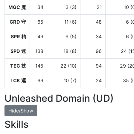
MGC 魔
34
3 (3)
21
10 (
GRD 守
65
11 (6)
48
6 (
SPR 精
49
9 (5)
34
6 (
SPD 速
138
18 (8)
96
24 (1
TEC 技
145
22 (10)
94
29 (2
LCK 運
69
10 (7)
24
35 (
Unleashed Domain (UD)
Hide/Show
Skills