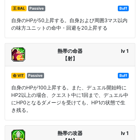
王 BAL
Passive
Buff
自身のHPが50上昇する。自身および周囲3マス以内
の味方ユニットの命中・回避を20上昇する
熱帯の命器
lv 1
【射】
命 VIT
Passive
Buff
自身のHPが100上昇する。また、デュエル開始時に
HP2以上の場合、クエスト中に1回まで、デュエル中
にHP0となるダメージを受けても、HP1の状態で生
き残る。
熱帯の攻器
lv 1