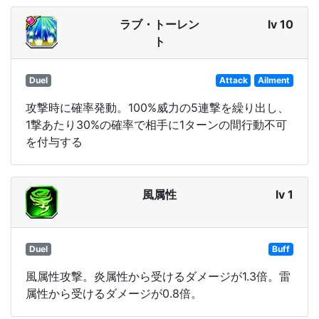
ラブ・トーレン
lv 10
ト
Duel
Attack
Ailment
攻撃時に確率発動。100%威力の5連撃を繰り出し、
1撃あたり30%の確率で相手に1ターンの間行動不可
を付与する
風属性
lv 1
Duel
Buff
風属性攻撃。炎属性から受けるダメージが1.3倍。雷
属性から受けるダメージが0.8倍。