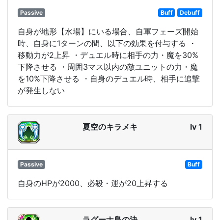
Passive
Buff
Debuff
自身が地形【水場】にいる場合、自軍フェーズ開始
時、自身に1ターンの間、以下の効果を付与する ・
移動力が2上昇 ・デュエル時に相手の力・魔を30%
下降させる ・周囲3マス以内の敵ユニットの力・魔
を10%下降させる ・自身のデュエル時、相手に追撃
が発生しない
夏空のキラメキ
lv 1
Passive
Buff
自身のHPが2000、必殺・運が20上昇する
ラグーナ島の決
lv 1