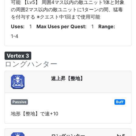
可能 【Lv5】 周囲4マス以内の敵ユニット1体と対象
の周囲2マス以内の敵ユニットに1ターンの間、猛毒
を付与する ※クエスト中1回まで使用可能
Uses
1
Max Uses per Quest
1
Range
1-4
Vertex 3
ロングハンター
速上昇【整地】
Passive
Buff
地形【整地】で速+10
ロングハンター
lv 5