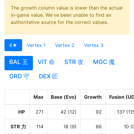
The growth column value is lower than the actual
in-game value. We've been unable to find an
authoritative source for the correct values.
6★
Vertex 1
Vertex 2
Vertex 3
BAL 王
VIT 命
STR 攻
MGC 魔
GRD 守
DEX 匠
Max
Base (Evo)
Growth
Fusion (U
HP
271
42 (12)
92
137 (11
STR 力
114
18 (9)
86
10 (