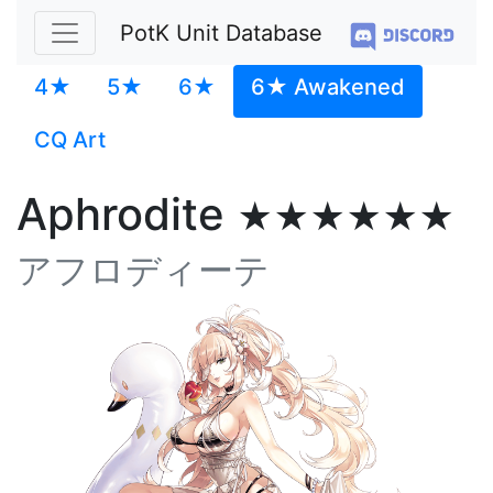
PotK Unit Database
4★
5★
6★
6★ Awakened
CQ Art
Aphrodite
★★★★★★
アフロディーテ