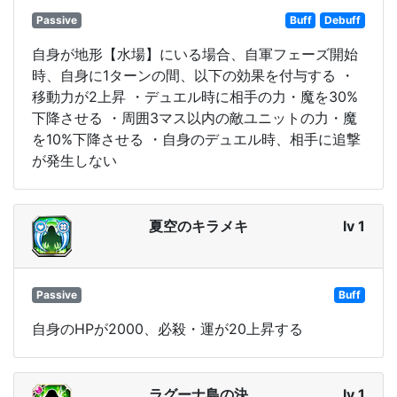
Passive
Buff
Debuff
自身が地形【水場】にいる場合、自軍フェーズ開始
時、自身に1ターンの間、以下の効果を付与する ・
移動力が2上昇 ・デュエル時に相手の力・魔を30%
下降させる ・周囲3マス以内の敵ユニットの力・魔
を10%下降させる ・自身のデュエル時、相手に追撃
が発生しない
夏空のキラメキ
lv 1
Passive
Buff
自身のHPが2000、必殺・運が20上昇する
ラグーナ島の決
lv 1