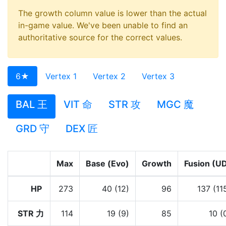
The growth column value is lower than the actual
in-game value. We've been unable to find an
authoritative source for the correct values.
6★
Vertex 1
Vertex 2
Vertex 3
BAL 王
VIT 命
STR 攻
MGC 魔
GRD 守
DEX 匠
Max
Base (Evo)
Growth
Fusion (U
HP
273
40 (12)
96
137 (11
STR 力
114
19 (9)
85
10 (