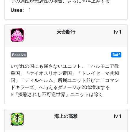
手の属性が光属性の場合、さらに30%上昇する
Uses
1
天命断行
lv 1
Passive
Buff
いずれの国にも属さないユニット。「ハルモニア教
皇国」「ケイオスリオン帝国」「トレイセーマ共和
国」「ティルヘルム」所属ユニット並びに「コマン
ドキラーズ」へ与えるダメージが20%増加する
※「擬彩されし不可逆世界」ユニットは除く
海上の高雅
lv 1