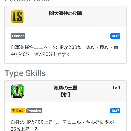
闇大海神の攻陣
Leader
Buff
自軍闇属性ユニットのHPが200%、物攻・魔攻・命
中が40%、運が10%上昇する
Type Skills
潮風の王器
lv 1
【斬】
王 BAL
Passive
Buff
自身のHPが100上昇し、デュエルスキル発動率が
25%上昇する