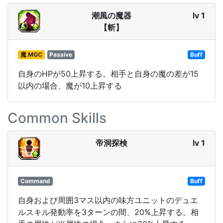
潮風の魔器
lv 1
【斬】
魔 MGC
Passive
Buff
自身のHPが50上昇する。相手と自身の魔の差が15
以内の場合、魔が10上昇する
Common Skills
帝洞探検
lv 1
Command
Buff
自身および周囲3マス以内の味方ユニットのデュエ
ルスキル発動率を3ターンの間、20%上昇する。相