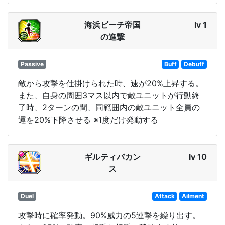
海浜ビーチ帝国
lv 1
の進撃
Passive
Buff
Debuff
敵から攻撃を仕掛けられた時、速が20%上昇する。
また、自身の周囲3マス以内で敵ユニットが行動終
了時、2ターンの間、同範囲内の敵ユニット全員の
運を20%下降させる ※1度だけ発動する
ギルティバカン
lv 10
ス
Duel
Attack
Ailment
攻撃時に確率発動。90%威力の5連撃を繰り出す。