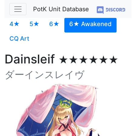
PotK Unit Database
4★
5★
6★
6★ Awakened
CQ Art
Dainsleif
★★★★★★
ダーインスレイヴ