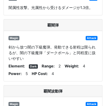
闇属性攻撃。光属性から受けるダメージが1.3倍。
覇闇弾
Magic
Attack
剣から放つ闇の下級魔弾。発動できる射程は限られ
るが、闇の下級魔弾「ダークボール」と同程度に扱
いやすい
Element
Range
2
Weight
4
Dark
Power
5
HP Cost
4
覇闇波動弾
Magic
Attack