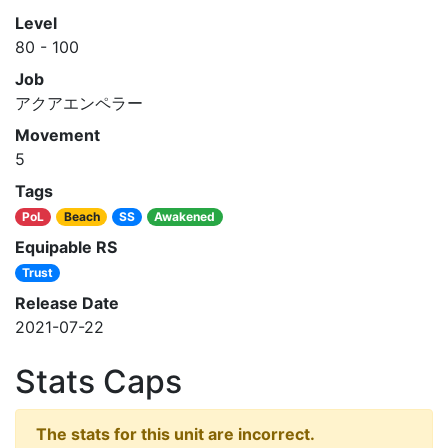
Level
80 - 100
Job
アクアエンペラー
Movement
5
Tags
PoL
Beach
SS
Awakened
Equipable RS
Trust
Release Date
2021-07-22
Stats Caps
The stats for this unit are incorrect.