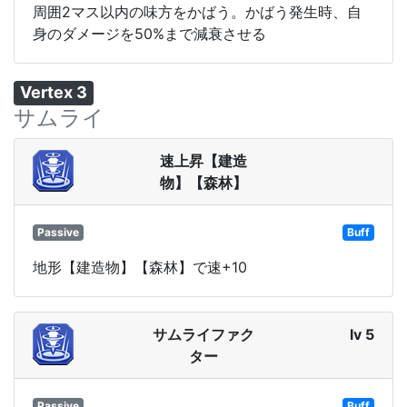
周囲2マス以内の味方をかばう。かばう発生時、自
身のダメージを50%まで減衰させる
Vertex 3
サムライ
速上昇【建造
物】【森林】
Passive
Buff
地形【建造物】【森林】で速+10
サムライファク
lv 5
ター
Passive
Buff