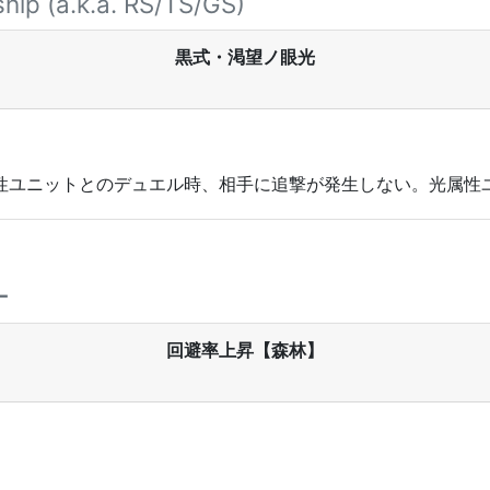
hip (a.k.a. RS/TS/GS)
黒式・渇望ノ眼光
属性ユニットとのデュエル時、相手に追撃が発生しない。光属性ユ
ー
回避率上昇【森林】