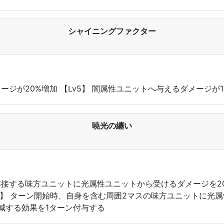
シャイニングファクター
メージが20%増加 【Lv5】 闇属性ユニットへ与えるダメージが1
暁光の纏い
よび隣接する味方ユニットに光属性ユニットから受けるダメージを
v5】 ターン開始時、自身を含む周囲2マスの味方ユニットに光
減する効果を1ターン付与する