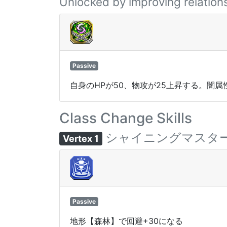
Unlocked by improving relations
Passive
自身のHPが50、物攻が25上昇する。闇
Class Change Skills
シャイニングマスタ
Vertex 1
Passive
地形【森林】で回避+30になる