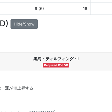
9 (6)
16
UD)
Hide/Show
黒海・ティルフィング・Ⅰ
Required DV: 50
・運が10上昇する