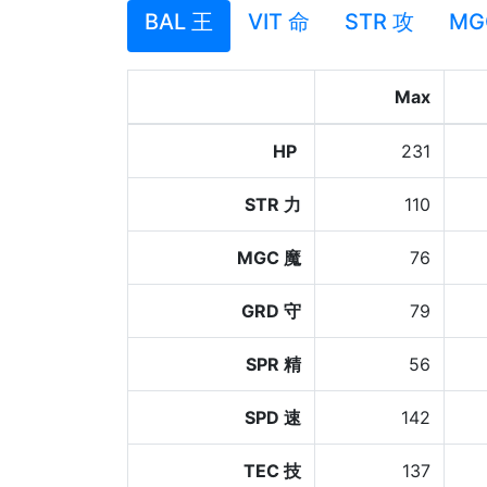
BAL 王
VIT 命
STR 攻
MG
Max
HP
231
STR 力
110
MGC 魔
76
GRD 守
79
SPR 精
56
SPD 速
142
TEC 技
137