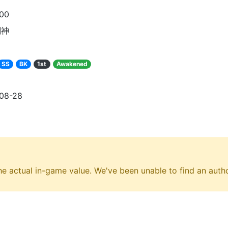
100
剣神
SS
BK
1st
Awakened
08-28
e actual in-game value. We've been unable to find an author