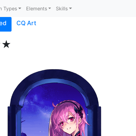
n Types
Elements
Skills
ed
CQ Art
★★