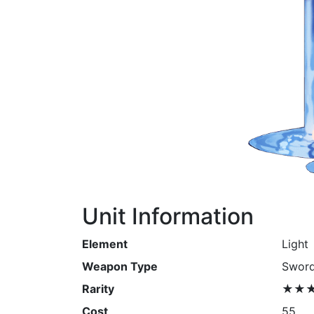
Unit Information
Element
Light
Weapon Type
Swor
Rarity
★★
Cost
55