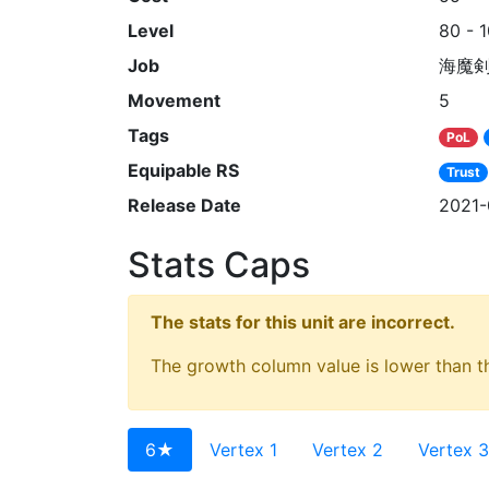
Level
80 - 
Job
海魔
Movement
5
Tags
PoL
Equipable RS
Trust
Release Date
2021-
Stats Caps
The stats for this unit are incorrect.
The growth column value is lower than th
6★
Vertex 1
Vertex 2
Vertex 3