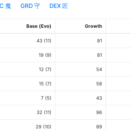
C 魔
GRD 守
DEX 匠
Base (Evo)
Growth
43 (11)
81
19 (9)
81
12 (7)
54
15 (7)
58
7 (5)
43
32 (11)
96
29 (10)
89