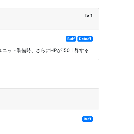
lv 1
Buff
Debuff
ニット装備時、さらにHPが150上昇する
Buff