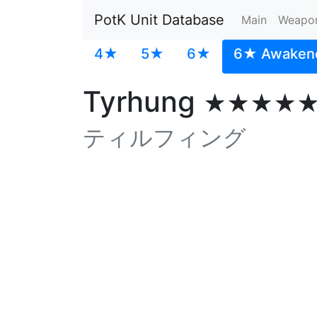
PotK Unit Database
Main
Weapo
4★
5★
6★
6★ Awaken
Tyrhung
★★★★
ティルフィング