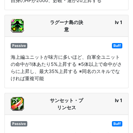
自身のHPが2000、必殺・運が20上昇する
ラグーナ島の決
lv 1
意
Passive
Buff
海上編ユニットが味方に多いほど、自軍全ユニット
の命中が1体あたり5%上昇する ※5体以上で命中がさ
らに上昇し、最大35%上昇する ※同名のスキルでな
ければ重複可能
サンセット・プ
lv 1
リンセス
Passive
Buff