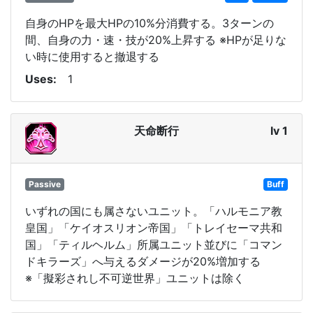
自身のHPを最大HPの10%分消費する。3ターンの
間、自身の力・速・技が20%上昇する ※HPが足りな
い時に使用すると撤退する
Uses
1
天命断行
lv 1
Passive
Buff
いずれの国にも属さないユニット。「ハルモニア教
皇国」「ケイオスリオン帝国」「トレイセーマ共和
国」「ティルヘルム」所属ユニット並びに「コマン
ドキラーズ」へ与えるダメージが20%増加する
※「擬彩されし不可逆世界」ユニットは除く