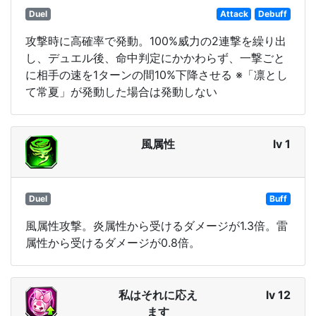
Duel
Attack
Debuff
攻撃時に高確率で発動。100%威力の2連撃を繰り出
し、デュエル後、命中判定にかかわらず、一撃ごと
に相手の速を1ターンの間10%下降させる ※「凛とし
て常夏」が発動した場合は発動しない
風属性
lv 1
Duel
Buff
風属性攻撃。炎属性から受けるダメージが1.3倍。雷
属性から受けるダメージが0.8倍。
私はそれに応え
lv 12
ます