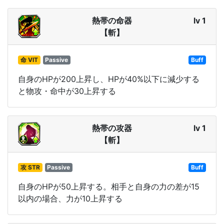
熱帯の命器
lv 1
【斬】
命 VIT
Passive
Buff
自身のHPが200上昇し、HPが40%以下に減少する
と物攻・命中が30上昇する
熱帯の攻器
lv 1
【斬】
攻 STR
Passive
Buff
自身のHPが50上昇する。相手と自身の力の差が15
以内の場合、力が10上昇する