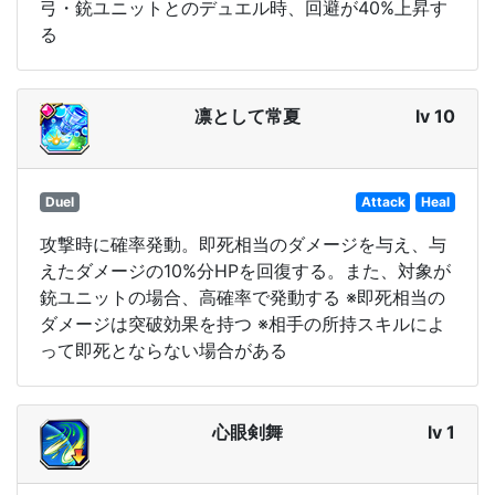
弓・銃ユニットとのデュエル時、回避が40%上昇す
る
凛として常夏
lv 10
Duel
Attack
Heal
攻撃時に確率発動。即死相当のダメージを与え、与
えたダメージの10%分HPを回復する。また、対象が
銃ユニットの場合、高確率で発動する ※即死相当の
ダメージは突破効果を持つ ※相手の所持スキルによ
って即死とならない場合がある
心眼剣舞
lv 1