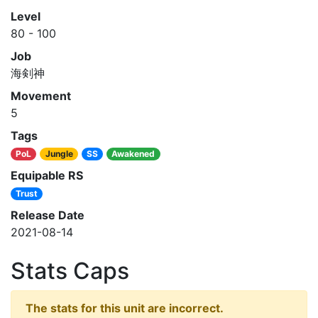
Level
80 - 100
Job
海剣神
Movement
5
Tags
PoL
Jungle
SS
Awakened
Equipable RS
Trust
Release Date
2021-08-14
Stats Caps
The stats for this unit are incorrect.