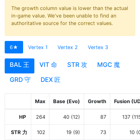
The growth column value is lower than the actual
in-game value. We've been unable to find an
authoritative source for the correct values.
6★
Vertex 1
Vertex 2
Vertex 3
BAL 王
VIT 命
STR 攻
MGC 魔
GRD 守
DEX 匠
Max
Base (Evo)
Growth
Fusion (U
HP
264
40 (12)
87
137 (11
STR 力
102
19 (9)
73
10 (