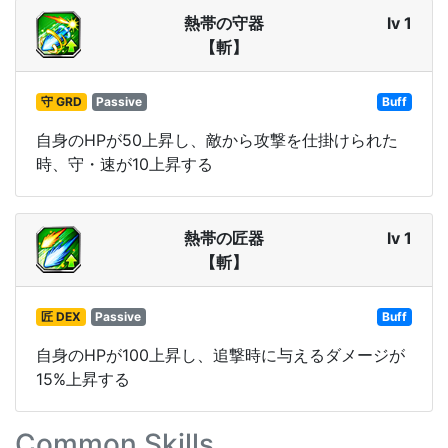
熱帯の守器
lv 1
【斬】
守 GRD
Passive
Buff
自身のHPが50上昇し、敵から攻撃を仕掛けられた
時、守・速が10上昇する
熱帯の匠器
lv 1
【斬】
匠 DEX
Passive
Buff
自身のHPが100上昇し、追撃時に与えるダメージが
15%上昇する
Common Skills