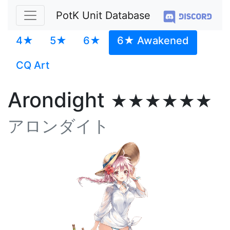
PotK Unit Database
4★
5★
6★
6★ Awakened
CQ Art
Arondight
★★★★★★
アロンダイト