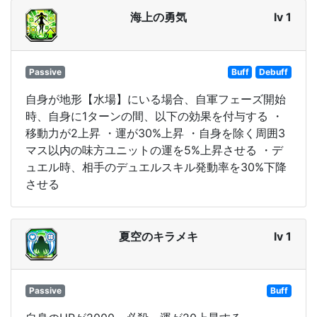
海上の勇気
lv 1
Passive
Buff
Debuff
自身が地形【水場】にいる場合、自軍フェーズ開始
時、自身に1ターンの間、以下の効果を付与する ・
移動力が2上昇 ・運が30%上昇 ・自身を除く周囲3
マス以内の味方ユニットの運を5%上昇させる ・デ
ュエル時、相手のデュエルスキル発動率を30%下降
させる
夏空のキラメキ
lv 1
Passive
Buff