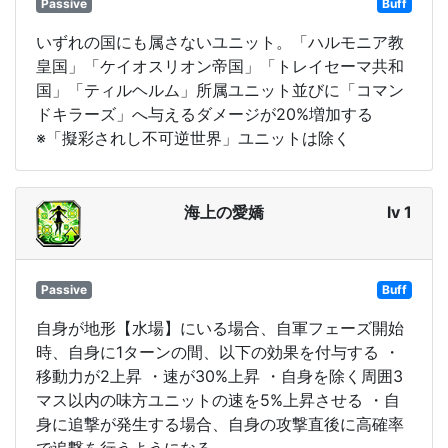
Passive
Buff
いずれの国にも属さないユニット。「ハルモニア教
皇国」「ケイオスリオン帝国」「トレイセーマ共和
国」「ティルヘルム」所属ユニット並びに「コマン
ドキラーズ」へ与えるダメージが20%増加する
※「擬彩されし不可逆世界」ユニットは除く
海上の愛嬌
lv 1
Passive
Buff
自身が地形【水場】にいる場合、自軍フェーズ開始
時、自身に1ターンの間、以下の効果を付与する ・
移動力が2上昇 ・速が30%上昇 ・自身を除く周囲3
マス以内の味方ユニットの速を5%上昇させる ・自
身に追撃が発生する場合、自身の攻撃直後に高確率
で追撃を行うようになる