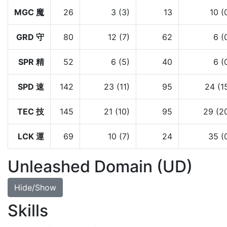
MGC 魔
26
3 (3)
13
10 (
GRD 守
80
12 (7)
62
6 (
SPR 精
52
6 (5)
40
6 (
SPD 速
142
23 (11)
95
24 (1
TEC 技
145
21 (10)
95
29 (2
LCK 運
69
10 (7)
24
35 (
Unleashed Domain (UD)
Hide/Show
Skills