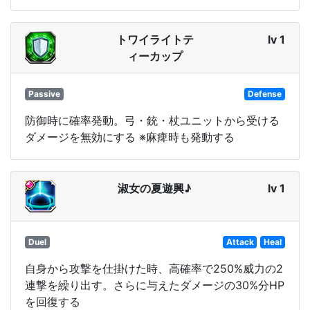
トワイライトテ
lv 1
ィーカップ
Passive
Defense
防御時に確率発動。弓・銃・杖ユニットから受ける
ダメージを無効にする ※麻痺時も発動する
淑女の夏遊興♪
lv 1
Duel
Attack
Heal
自身から攻撃を仕掛けた時、高確率で250%威力の2
連撃を繰り出す。さらに与えたダメージの30%分HP
を回復する