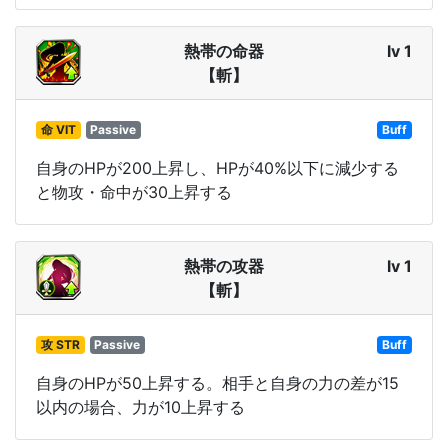
熱帯の命器
lv 1
【斬】
命 VIT
Passive
Buff
自身のHPが200上昇し、HPが40%以下に減少する
と物攻・命中が30上昇する
熱帯の攻器
lv 1
【斬】
攻 STR
Passive
Buff
自身のHPが50上昇する。相手と自身の力の差が15
以内の場合、力が10上昇する