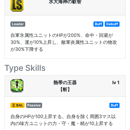
氷大海神の叡智
Leader
Buff
Debuff
自軍氷属性ユニットのHPが200%、命中・回避が
30%、運が10%上昇し、敵軍炎属性ユニットの物攻
が30%下降する
Type Skills
熱帯の王器
lv 1
【斬】
王 BAL
Passive
Buff
自身のHPが100上昇する。自身を除く周囲3マス以
内の味方ユニットの力・守・魔・精が10上昇する