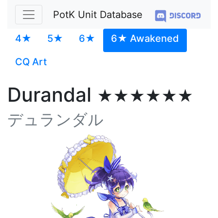
PotK Unit Database
4★
5★
6★
6★ Awakened
CQ Art
Durandal
★★★★★★
デュランダル