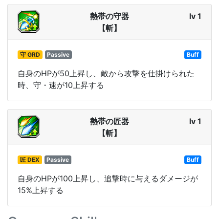
熱帯の守器
lv 1
【斬】
守 GRD
Passive
Buff
自身のHPが50上昇し、敵から攻撃を仕掛けられた
時、守・速が10上昇する
熱帯の匠器
lv 1
【斬】
匠 DEX
Passive
Buff
自身のHPが100上昇し、追撃時に与えるダメージが
15%上昇する