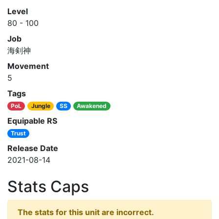
Level
80 - 100
Job
海剣神
Movement
5
Tags
PoL
Jungle
SS
Awakened
Equipable RS
Trust
Release Date
2021-08-14
Stats Caps
The stats for this unit are incorrect.