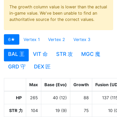
The growth column value is lower than the actual
in-game value. We've been unable to find an
authoritative source for the correct values.
6★
Vertex 1
Vertex 2
Vertex 3
BAL 王
VIT 命
STR 攻
MGC 魔
GRD 守
DEX 匠
Max
Base (Evo)
Growth
Fusion (U
HP
265
40 (12)
88
137 (11
STR 力
104
19 (9)
75
10 (