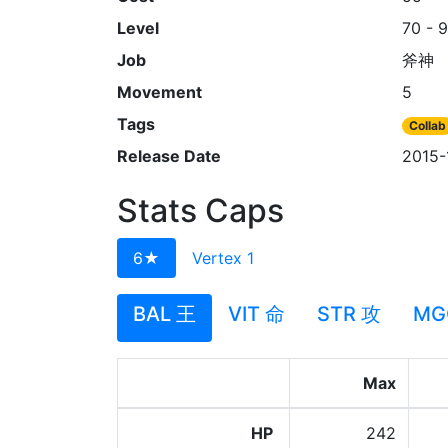
Level
70 - 
Job
斧神
Movement
5
Tags
Collab
Release Date
2015-
Stats Caps
6★
Vertex 1
BAL 王
VIT 命
STR 攻
MG
Max
HP
242