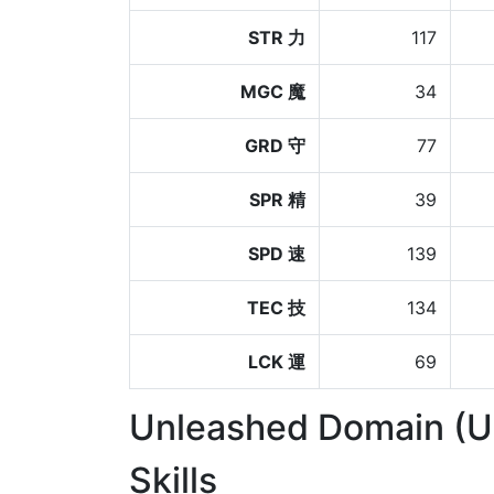
STR 力
117
MGC 魔
34
GRD 守
77
SPR 精
39
SPD 速
139
TEC 技
134
LCK 運
69
Unleashed Domain (
Skills