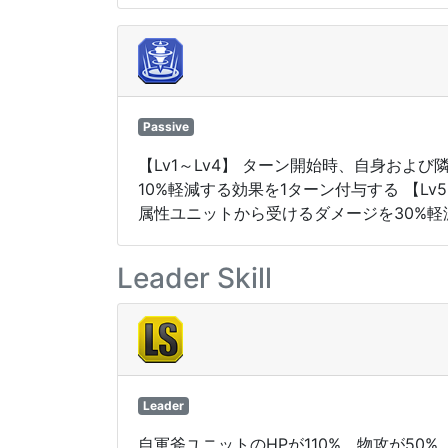
Passive
【Lv1～Lv4】 ターン開始時、自身お
10%軽減する効果を1ターン付与する 【L
属性ユニットから受けるダメージを30%軽
Leader Skill
Leader
自軍斧ユニットのHPが110%、物攻が50