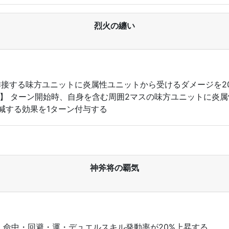
烈火の纏い
よび隣接する味方ユニットに炎属性ユニットから受けるダメージを
v5】 ターン開始時、自身を含む周囲2マスの味方ユニットに炎
減する効果を1ターン付与する
神斧将の覇気
%、命中・回避・運・デュエルスキル発動率が20%上昇する