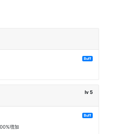
Buff
lv 5
Buff
00%増加