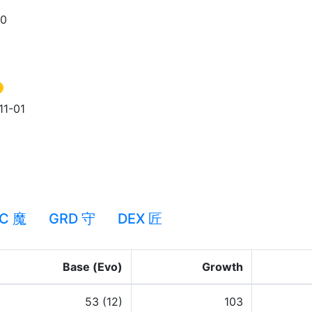
90
11-01
C 魔
GRD 守
DEX 匠
Base (Evo)
Growth
53 (12)
103