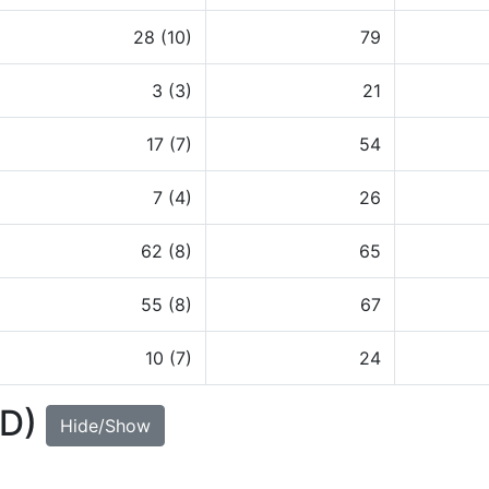
28 (10)
79
3 (3)
21
17 (7)
54
7 (4)
26
62 (8)
65
55 (8)
67
10 (7)
24
UD)
Hide/Show