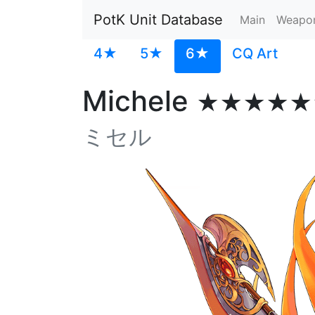
PotK Unit Database
Main
Weapo
4★
5★
6★
CQ Art
Michele
★★★★★
ミセル