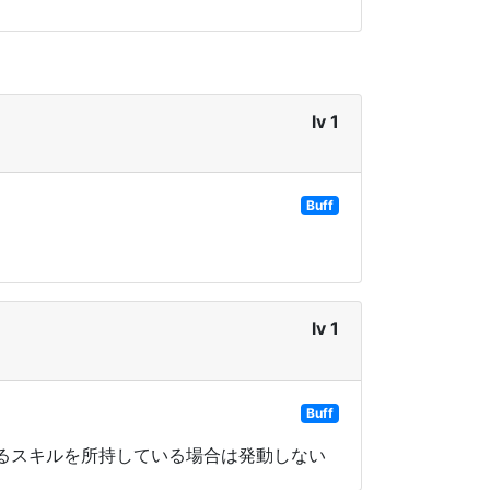
lv 1
Buff
lv 1
Buff
じるスキルを所持している場合は発動しない