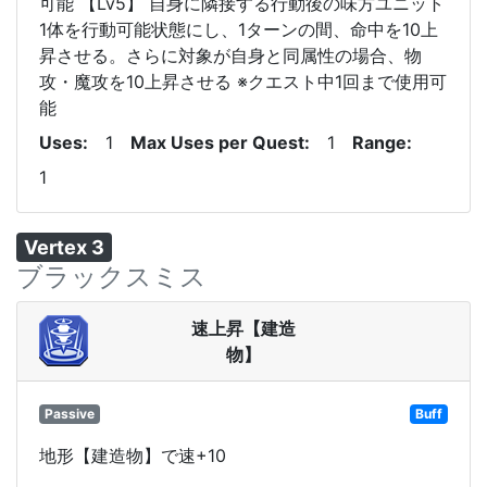
可能 【Lv5】 自身に隣接する行動後の味方ユニット
1体を行動可能状態にし、1ターンの間、命中を10上
昇させる。さらに対象が自身と同属性の場合、物
攻・魔攻を10上昇させる ※クエスト中1回まで使用可
能
Uses
1
Max Uses per Quest
1
Range
1
Vertex 3
ブラックスミス
速上昇【建造
物】
Passive
Buff
地形【建造物】で速+10