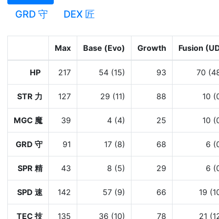
GRD 守
DEX 匠
Max
Base (Evo)
Growth
Fusion (U
HP
217
54 (15)
93
70 (4
STR 力
127
29 (11)
88
10 (
MGC 魔
39
4 (4)
25
10 (
GRD 守
91
17 (8)
68
6 (
SPR 精
43
8 (5)
29
6 (
SPD 速
142
57 (9)
66
19 (1
TEC 技
135
36 (10)
78
21 (1