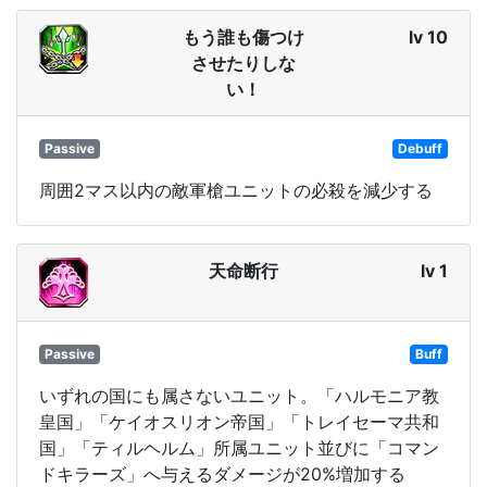
もう誰も傷つけ
lv 10
させたりしな
い！
Passive
Debuff
周囲2マス以内の敵軍槍ユニットの必殺を減少する
天命断行
lv 1
Passive
Buff
いずれの国にも属さないユニット。「ハルモニア教
皇国」「ケイオスリオン帝国」「トレイセーマ共和
国」「ティルヘルム」所属ユニット並びに「コマン
ドキラーズ」へ与えるダメージが20%増加する