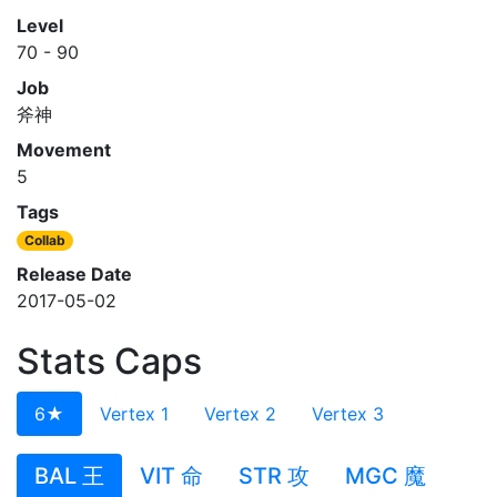
Level
70 - 90
Job
斧神
Movement
5
Tags
Collab
Release Date
2017-05-02
Stats Caps
6★
Vertex 1
Vertex 2
Vertex 3
BAL 王
VIT 命
STR 攻
MGC 魔