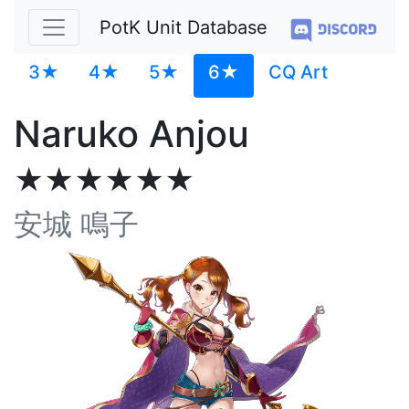
PotK Unit Database
3★
4★
5★
6★
CQ Art
Naruko Anjou
★★★★★★
安城 鳴子