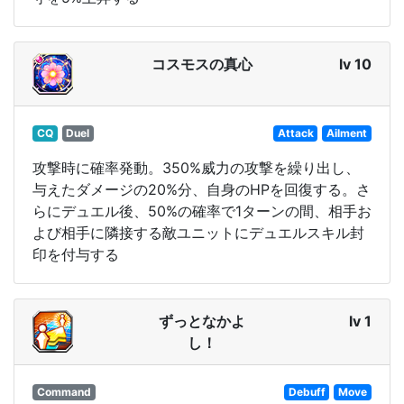
コスモスの真心
lv 10
CQ
Duel
Attack
Ailment
攻撃時に確率発動。350%威力の攻撃を繰り出し、
与えたダメージの20%分、自身のHPを回復する。さ
らにデュエル後、50%の確率で1ターンの間、相手お
よび相手に隣接する敵ユニットにデュエルスキル封
印を付与する
ずっとなかよ
lv 1
し！
Command
Debuff
Move