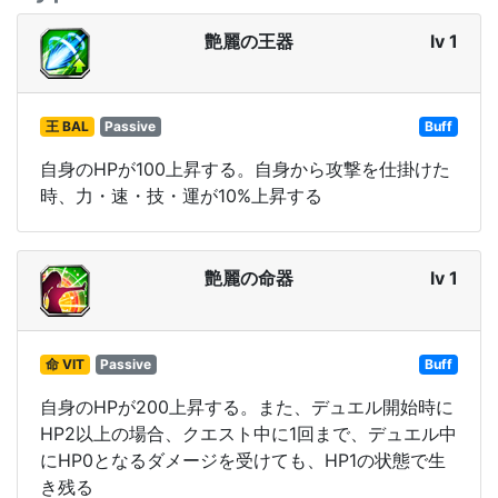
艶麗の王器
lv 1
王 BAL
Passive
Buff
自身のHPが100上昇する。自身から攻撃を仕掛けた
時、力・速・技・運が10%上昇する
艶麗の命器
lv 1
命 VIT
Passive
Buff
自身のHPが200上昇する。また、デュエル開始時に
HP2以上の場合、クエスト中に1回まで、デュエル中
にHP0となるダメージを受けても、HP1の状態で生
き残る