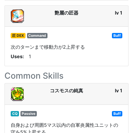
艶麗の匠器
lv 1
匠 DEX
Command
Buff
次のターンまで移動力が2上昇する
Uses
1
Common Skills
コスモスの純真
lv 1
CQ
Passive
Buff
自身および周囲5マス以内の自軍炎属性ユニットの
守を5%上昇する