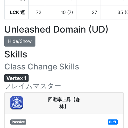
LCK 運
72
10 (7)
27
35 (
Unleashed Domain (UD)
Hide/Show
Skills
Class Change Skills
Vertex 1
フレイムマスター
回避率上昇【森
林】
Passive
Buff