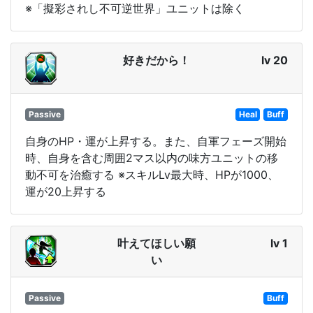
※「擬彩されし不可逆世界」ユニットは除く
好きだから！
lv 20
Passive
Heal
Buff
自身のHP・運が上昇する。また、自軍フェーズ開始
時、自身を含む周囲2マス以内の味方ユニットの移
動不可を治癒する ※スキルLv最大時、HPが1000、
運が20上昇する
叶えてほしい願
lv 1
い
Passive
Buff