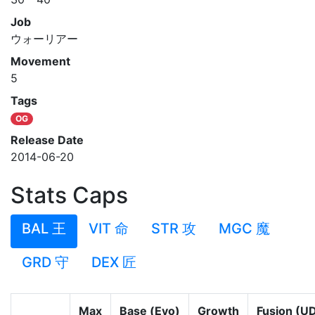
Job
ウォーリアー
Movement
5
Tags
OG
Release Date
2014-06-20
Stats Caps
BAL 王
VIT 命
STR 攻
MGC 魔
GRD 守
DEX 匠
Max
Base (Evo)
Growth
Fusion (U