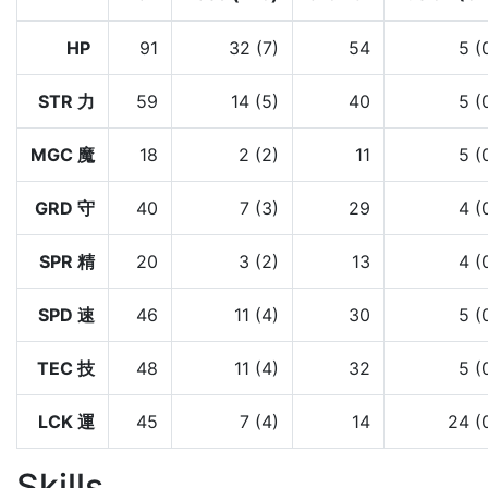
HP
91
32 (7)
54
5 (
STR 力
59
14 (5)
40
5 (
MGC 魔
18
2 (2)
11
5 (
GRD 守
40
7 (3)
29
4 (
SPR 精
20
3 (2)
13
4 (
SPD 速
46
11 (4)
30
5 (
TEC 技
48
11 (4)
32
5 (
LCK 運
45
7 (4)
14
24 (
Skills