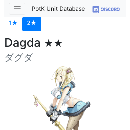
PotK Unit Database
1★
2★
Dagda
★★
ダグダ