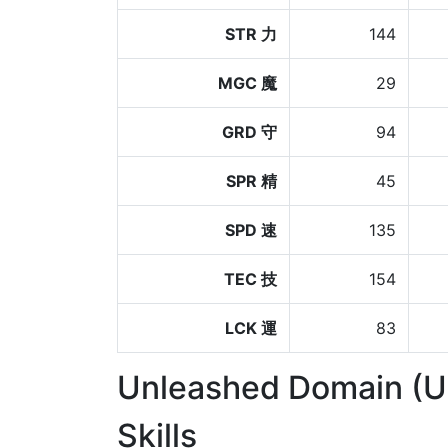
STR 力
144
MGC 魔
29
GRD 守
94
SPR 精
45
SPD 速
135
TEC 技
154
LCK 運
83
Unleashed Domain (
Skills