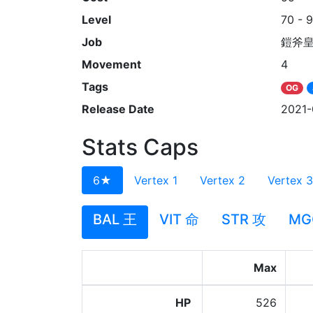
Level
70 - 
Job
鎧斧
Movement
4
Tags
OG
Release Date
2021-
Stats Caps
6★
Vertex 1
Vertex 2
Vertex 3
BAL 王
VIT 命
STR 攻
MG
Max
HP
526