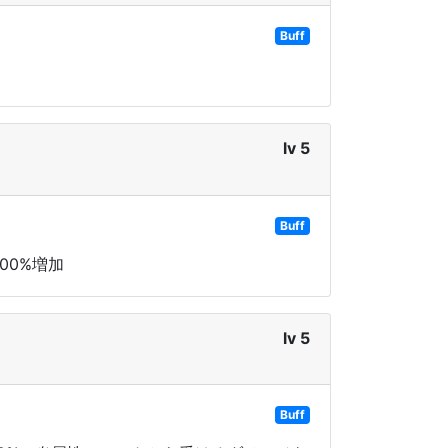
Buff
lv 5
Buff
00%増加
lv 5
Buff