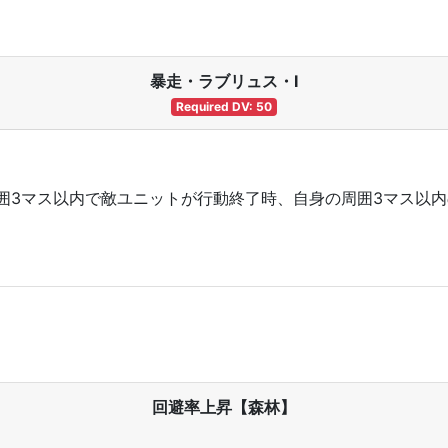
暴走・ラブリュス・Ⅰ
Required DV: 50
囲3マス以内で敵ユニットが行動終了時、自身の周囲3マス以
回避率上昇【森林】