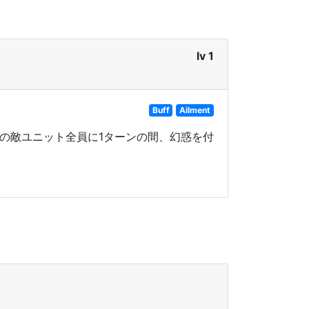
lv 1
Buff
Ailment
内の敵ユニット全員に1ターンの間、幻惑を付