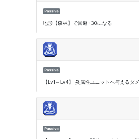
Passive
地形【森林】で回避+30になる
Passive
【Lv1～Lv4】 炎属性ユニットへ与えるダ
Passive