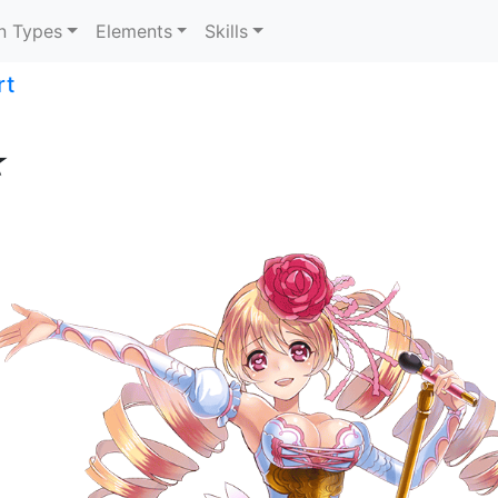
n Types
Elements
Skills
rt
★