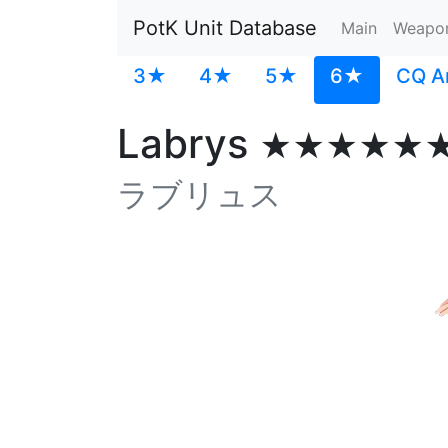
PotK Unit Database
Main
Weapo
3★
4★
5★
6★
CQ A
Labrys
★★★★★
ラブリュス