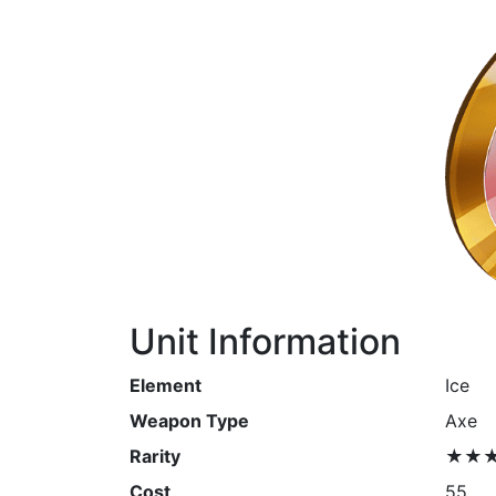
Unit Information
Element
Ice
Weapon Type
Axe
Rarity
★★
Cost
55