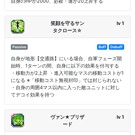
自身のHPが2000、必殺・運が20上昇する
笑顔を守るサン
lv 1
タクロース☆
Passive
Buff
Debuff
自身が地形【交通路】にいる場合、自軍フェーズ開
始時、1ターンの間、自身に以下の効果を付与する
・移動力が2上昇 ・進入可能なマスの移動コストが1
になる ※「移動コスト無視封印」では封じられない
・自身の周囲4マス以内に入った敵ユニットに対し
てデコイ効果を持つ
ヴァン★ブリザ
lv 1
ード