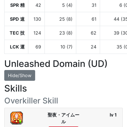
SPR 精
42
5 (4)
31
6 (
SPD 速
130
25 (8)
61
44 (3
TEC 技
124
23 (8)
62
39 (3
LCK 運
69
10 (7)
24
35 (
Unleashed Domain (UD)
Hide/Show
Skills
Overkiller Skill
聖夜・アイムー
lv 1
ル