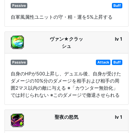
Passive
Buff
自軍風属性ユニットの守・精・運を5%上昇する
ヴァン★クラッ
lv 1
シュ
Passive
Attack
Buff
自身のHPが500上昇し、デュエル後、自身が受けた
ダメージの10%分のダメージを相手および相手の周
囲2マス以内の敵に与える ※「カウンター無効化」
では封じられない ※このダメージで撤退させられる
聖夜の怒気
lv 1