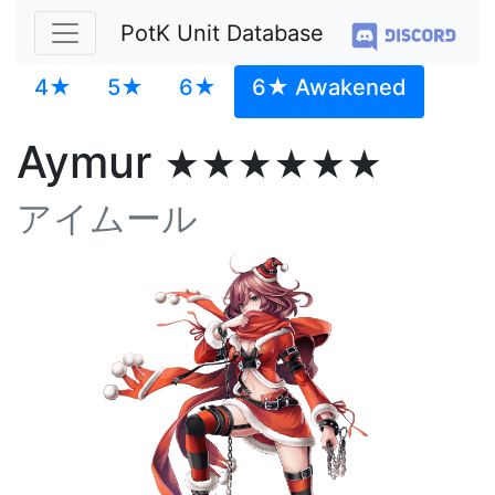
PotK Unit Database
4★
5★
6★
6★ Awakened
Aymur
★★★★★★
アイムール