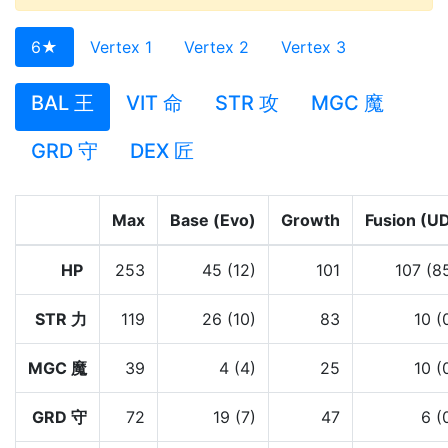
6★
Vertex 1
Vertex 2
Vertex 3
BAL 王
VIT 命
STR 攻
MGC 魔
GRD 守
DEX 匠
Max
Base (Evo)
Growth
Fusion (U
HP
253
45 (12)
101
107 (8
STR 力
119
26 (10)
83
10 (
MGC 魔
39
4 (4)
25
10 (
GRD 守
72
19 (7)
47
6 (