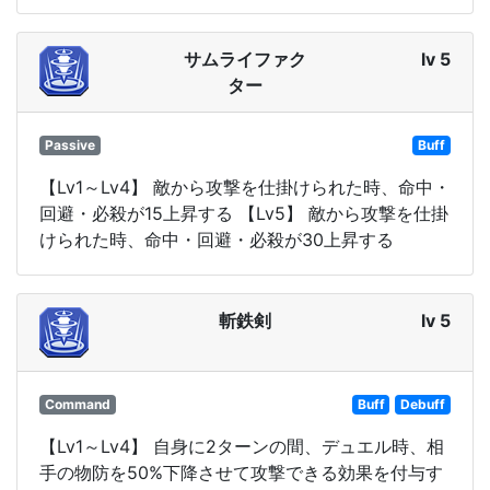
サムライファク
lv 5
ター
Passive
Buff
【Lv1～Lv4】 敵から攻撃を仕掛けられた時、命中・
回避・必殺が15上昇する 【Lv5】 敵から攻撃を仕掛
けられた時、命中・回避・必殺が30上昇する
斬鉄剣
lv 5
Command
Buff
Debuff
【Lv1～Lv4】 自身に2ターンの間、デュエル時、相
手の物防を50%下降させて攻撃できる効果を付与す