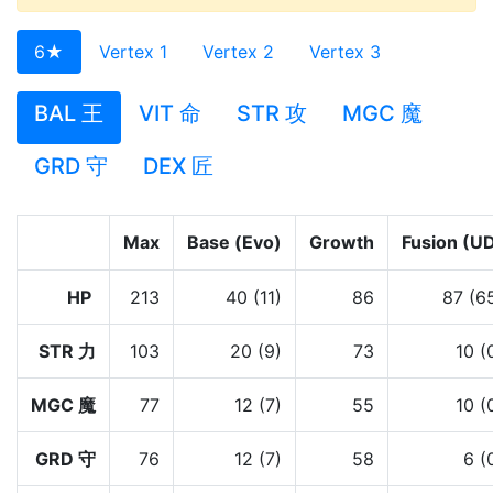
6★
Vertex 1
Vertex 2
Vertex 3
BAL 王
VIT 命
STR 攻
MGC 魔
GRD 守
DEX 匠
Max
Base (Evo)
Growth
Fusion (U
HP
213
40 (11)
86
87 (6
STR 力
103
20 (9)
73
10 (
MGC 魔
77
12 (7)
55
10 (
GRD 守
76
12 (7)
58
6 (