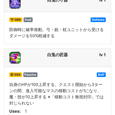
守 GRD
Duel
Defense
防御時に確率発動。弓・銃・杖ユニットから受ける
ダメージを50%軽減する
白兎の匠器
lv 1
匠 DEX
Passive
Buff
自身のHPが100上昇する。クエスト開始から3ター
ンの間、進入可能なマスの移動コストが1になり、
魔・技が10上昇する ※「移動コスト無視封印」では
封じられない
Uses
1