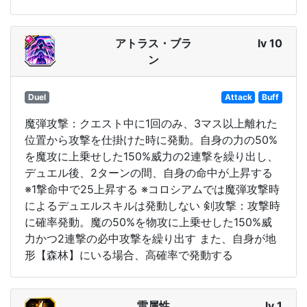
アトラス・ブラ
lv 10
ン
Duel
Attack
Buff
魔弾攻撃：クエスト中に1回のみ、3マス以上離れた
位置から攻撃を仕掛けた時に発動。自身の力の50%
を魔攻に上乗せした150%威力の2連撃を繰り出し、
デュエル後、2ターンの間、自身の命中が上昇する
※1撃命中で25上昇する ※コロシアムでは魔弾攻撃時
によるデュエルスキルは発動しない 剣攻撃：攻撃時
に確率発動。魔の50%を物攻に上乗せした150%威
力かつ2連撃の必中攻撃を繰り出す また、自身が地
形【森林】にいる場合、高確率で発動する
雷属性
lv 1