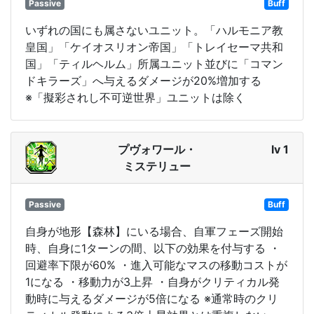
Passive
Buff
いずれの国にも属さないユニット。「ハルモニア教
皇国」「ケイオスリオン帝国」「トレイセーマ共和
国」「ティルヘルム」所属ユニット並びに「コマン
ドキラーズ」へ与えるダメージが20%増加する
※「擬彩されし不可逆世界」ユニットは除く
プヴォワール・
lv 1
ミステリュー
Passive
Buff
自身が地形【森林】にいる場合、自軍フェーズ開始
時、自身に1ターンの間、以下の効果を付与する ・
回避率下限が60% ・進入可能なマスの移動コストが
1になる ・移動力が3上昇 ・自身がクリティカル発
動時に与えるダメージが5倍になる ※通常時のクリ