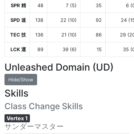
SPR 精
48
7 (5)
35
6 (
SPD 速
138
22 (10)
92
24 (1
TEC 技
136
21 (10)
86
29 (2
LCK 運
89
39 (6)
15
35 (
Unleashed Domain (UD)
Hide/Show
Skills
Class Change Skills
Vertex 1
サンダーマスター