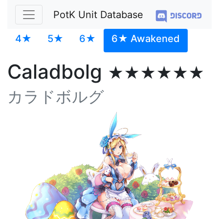
PotK Unit Database
4★
5★
6★
6★ Awakened
Caladbolg
★★★★★★
カラドボルグ