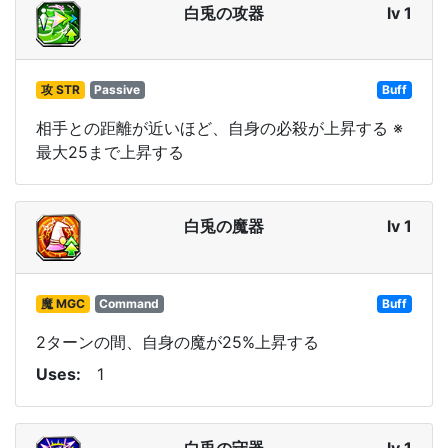
白兎の攻器
lv 1
攻 STR
Passive
Buff
相手との距離が近いほど、自身の必殺が上昇する ※
最大25まで上昇する
白兎の魔器
lv 1
魔 MGC
Command
Buff
2ターンの間、自身の魔が25%上昇する
Uses
1
白兎の守器
lv 1