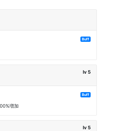
Buff
lv 5
Buff
00%増加
lv 5