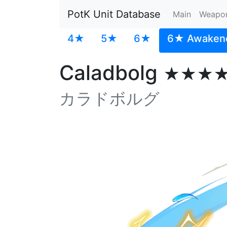
PotK Unit Database
Main
Weapo
4★
5★
6★
6★ Awaken
Caladbolg
★★★
カラドボルグ