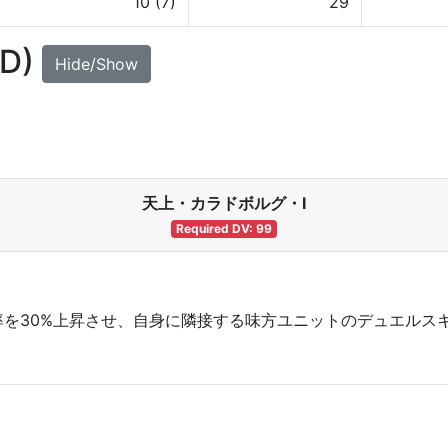
10 (7)
29
UD)
Hide/Show
天上・カラドボルグ・Ⅰ
Required DV: 99
を30%上昇させ、自身に隣接する味方ユニットのデュエルスキ