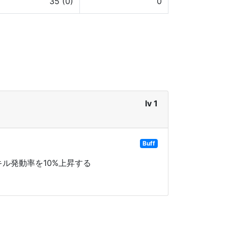
35 (0)
0
lv 1
Buff
ル発動率を10%上昇する