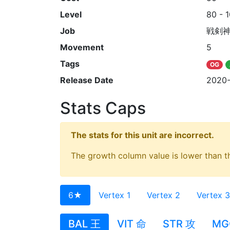
Level
80 - 
Job
戦剣
Movement
5
Tags
OG
Release Date
2020-
Stats Caps
The stats for this unit are incorrect.
The growth column value is lower than th
6★
Vertex 1
Vertex 2
Vertex 3
BAL 王
VIT 命
STR 攻
MG