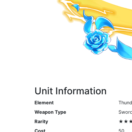
Unit Information
Element
Thund
Weapon Type
Swor
Rarity
★★
Cost
50