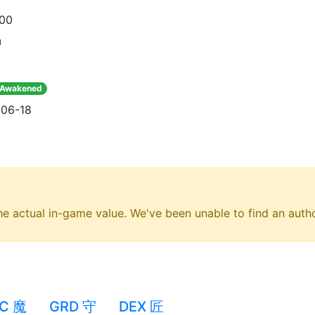
100
神
Awakened
06-18
e actual in-game value. We've been unable to find an author
C 魔
GRD 守
DEX 匠