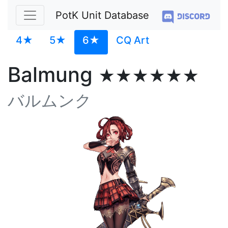
PotK Unit Database
4★
5★
6★
CQ Art
Balmung
★★★★★★
バルムンク