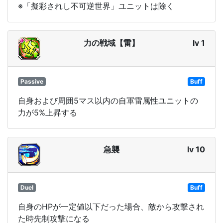
※「擬彩されし不可逆世界」ユニットは除く
力の戦域【雷】
lv 1
Passive
Buff
自身および周囲5マス以内の自軍雷属性ユニットの
力が5%上昇する
急襲
lv 10
Duel
Buff
自身のHPが一定値以下だった場合、敵から攻撃され
た時先制攻撃になる