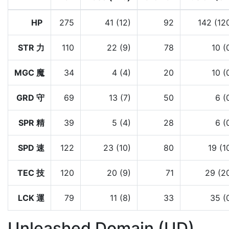
HP
275
41 (12)
92
142 (12
STR 力
110
22 (9)
78
10 (
MGC 魔
34
4 (4)
20
10 (
GRD 守
69
13 (7)
50
6 (
SPR 精
39
5 (4)
28
6 (
SPD 速
122
23 (10)
80
19 (1
TEC 技
120
20 (9)
71
29 (2
LCK 運
79
11 (8)
33
35 (
Unleashed Domain (UD)