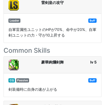
雷剣皇の攻守
Leader
Buff
自軍雷属性ユニットのHPが70%、命中が20%、自軍
剣ユニットの力・守が10上昇する
Common Skills
豪華絢爛剣舞
lv 5
CQ
Passive
Buff
剣装備時に自身の速が上がる