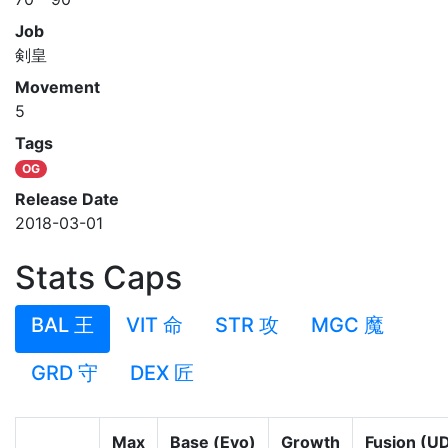
Job
剣皇
Movement
5
Tags
OG
Release Date
2018-03-01
Stats Caps
BAL 王
VIT 命
STR 攻
MGC 魔
GRD 守
DEX 匠
Max
Base (Evo)
Growth
Fusion (U