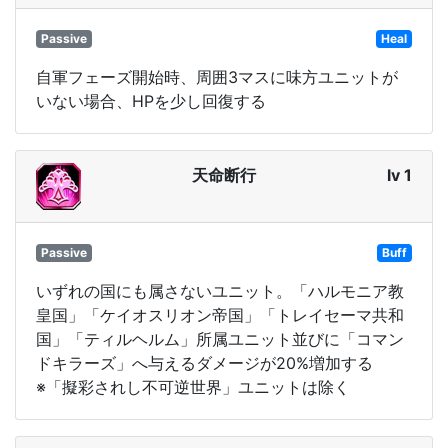
Passive
Heal
自軍フェーズ開始時、周囲3マスに味方ユニットが
いない場合、HPを少し回復する
天命断行
lv 1
Passive
Buff
いずれの国にも属さないユニット。「ハルモニア教
皇国」「ケイオスリオン帝国」「トレイセーマ共和
国」「ティルヘルム」所属ユニット並びに「コマン
ドキラーズ」へ与えるダメージが20%増加する
※「擬彩されし不可逆世界」ユニットは除く