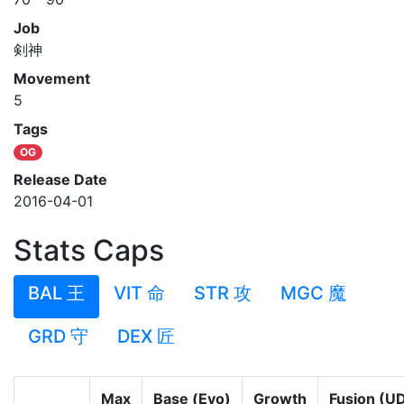
Job
剣神
Movement
5
Tags
OG
Release Date
2016-04-01
Stats Caps
BAL 王
VIT 命
STR 攻
MGC 魔
GRD 守
DEX 匠
Max
Base (Evo)
Growth
Fusion (U