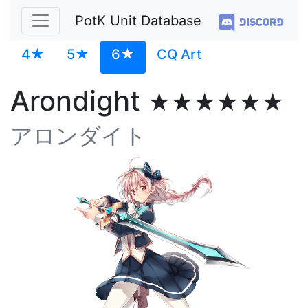
PotK Unit Database
4★
5★
6★
CQ Art
Arondight
★★★★★★
アロンダイト