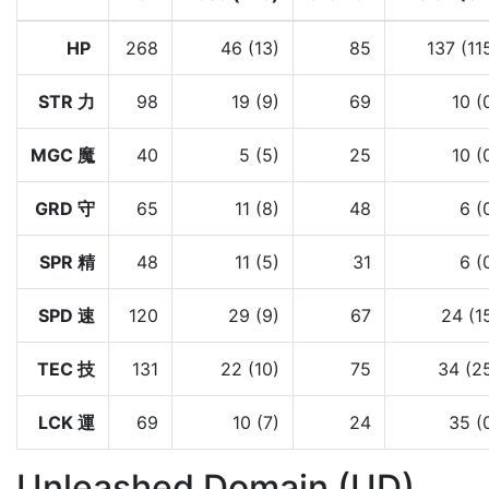
HP
268
46 (13)
85
137 (11
STR 力
98
19 (9)
69
10 (
MGC 魔
40
5 (5)
25
10 (
GRD 守
65
11 (8)
48
6 (
SPR 精
48
11 (5)
31
6 (
SPD 速
120
29 (9)
67
24 (1
TEC 技
131
22 (10)
75
34 (2
LCK 運
69
10 (7)
24
35 (
Unleashed Domain (UD)