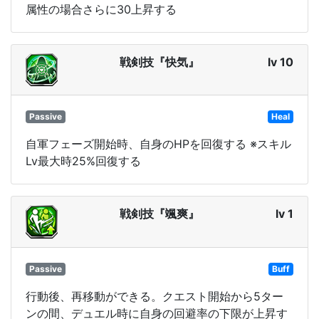
属性の場合さらに30上昇する
戦剣技『快気』
lv 10
Passive
Heal
自軍フェーズ開始時、自身のHPを回復する ※スキル
Lv最大時25%回復する
戦剣技『颯爽』
lv 1
Passive
Buff
行動後、再移動ができる。クエスト開始から5ター
ンの間、デュエル時に自身の回避率の下限が上昇す