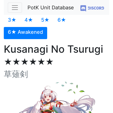
PotK Unit Database
3★
4★
5★
6★
6★ Awakened
Kusanagi No Tsurugi
★★★★★★
草薙剣