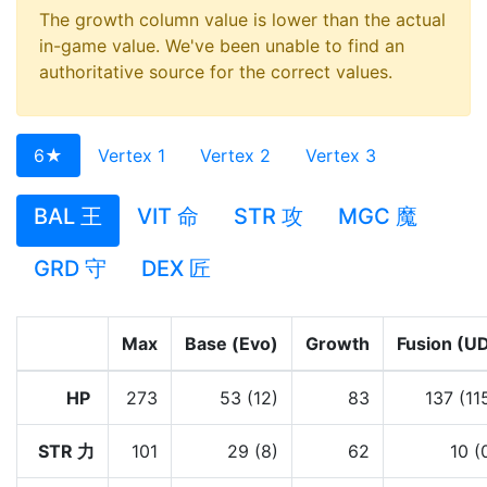
The growth column value is lower than the actual
in-game value. We've been unable to find an
authoritative source for the correct values.
6★
Vertex 1
Vertex 2
Vertex 3
BAL 王
VIT 命
STR 攻
MGC 魔
GRD 守
DEX 匠
Max
Base (Evo)
Growth
Fusion (U
HP
273
53 (12)
83
137 (11
STR 力
101
29 (8)
62
10 (