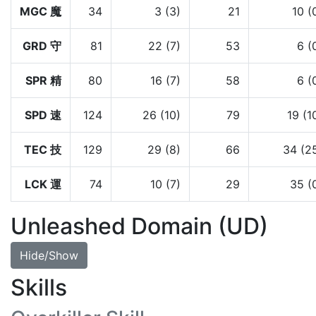
MGC 魔
34
3 (3)
21
10 (
GRD 守
81
22 (7)
53
6 (
SPR 精
80
16 (7)
58
6 (
SPD 速
124
26 (10)
79
19 (1
TEC 技
129
29 (8)
66
34 (2
LCK 運
74
10 (7)
29
35 (
Unleashed Domain (UD)
Hide/Show
Skills