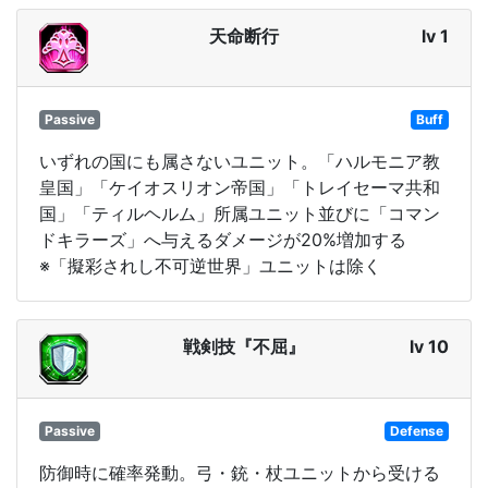
天命断行
lv 1
Passive
Buff
いずれの国にも属さないユニット。「ハルモニア教
皇国」「ケイオスリオン帝国」「トレイセーマ共和
国」「ティルヘルム」所属ユニット並びに「コマン
ドキラーズ」へ与えるダメージが20%増加する
※「擬彩されし不可逆世界」ユニットは除く
戦剣技『不屈』
lv 10
Passive
Defense
防御時に確率発動。弓・銃・杖ユニットから受ける