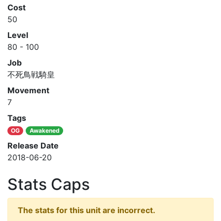
Cost
50
Level
80 - 100
Job
不死鳥戦騎皇
Movement
7
Tags
OG
Awakened
Release Date
2018-06-20
Stats Caps
The stats for this unit are incorrect.