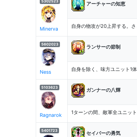
5302523
アーチャーの知恵
自身の物攻が20上昇する。さ
Minerva
5602023
ランサーの節制
自身を除く、味方ユニット1体
Ness
5103623
ガンナーの八輝
1ターンの間、敵軍全ユニット
Ragnarok
5401723
セイバーの勇気