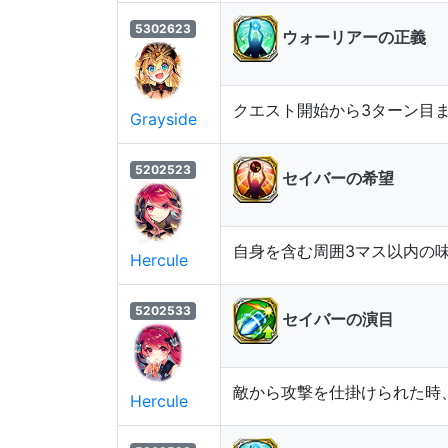
5302623
ウォーリアーの正義
クエスト開始から3ターン目ま
Grayside
5202523
セイバーの希望
自身を含む周囲3マス以内の味
Hercule
5202533
セイバーの演目
敵から攻撃を仕掛けられた時
Hercule